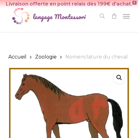
Skip
Livraison offerte en point relais dès 199€ d'achat.
X
to
Men
search
main
content
Accueil
Zoologie
Nomenclature du cheval