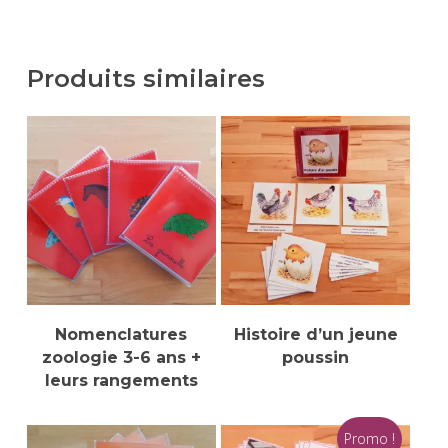
Produits similaires
Ce
prod
a
Ajouter Au Panier
Choix Des Options
Nomenclatures
Histoire d’un jeune
plus
zoologie 3-6 ans +
poussin
varia
leurs rangements
Les
opti
Promo !
peu