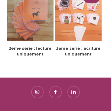
être
chois
sur
la
pag
du
prod
Sélectionner Des
Sélectionner Des
2ème série : lecture
3ème série : écriture
Options
Options
uniquement
uniquement