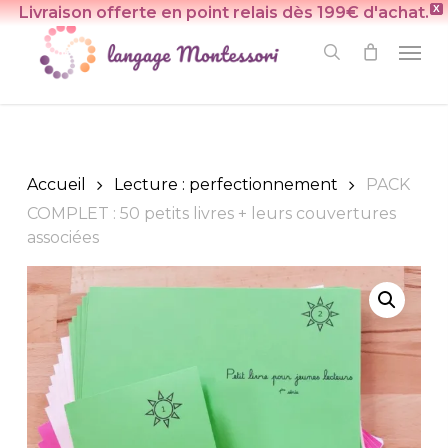
Skip
Livraison offerte en point relais dès 199€ d'achat.
X
to
Men
search
main
content
Accueil
Lecture : perfectionnement
PACK
COMPLET : 50 petits livres + leurs couvertures
associées