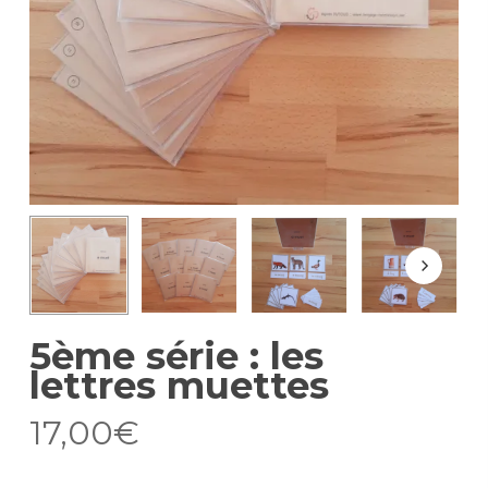
5ème série : les
lettres muettes
17,00
€