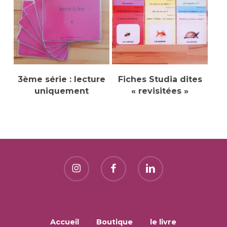
Ajouter Au Panier
Sélectionner Des
3ème série : lecture
Fiches Studia dites
Options
uniquement
« revisitées »
Accueil
Boutique
le livre