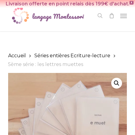
Skip
Livraison offerte en point relais dès 199€ d'achat.
X
to
Men
search
main
content
Accueil
Séries entières Ecriture-lecture
5ème série : les lettres muettes