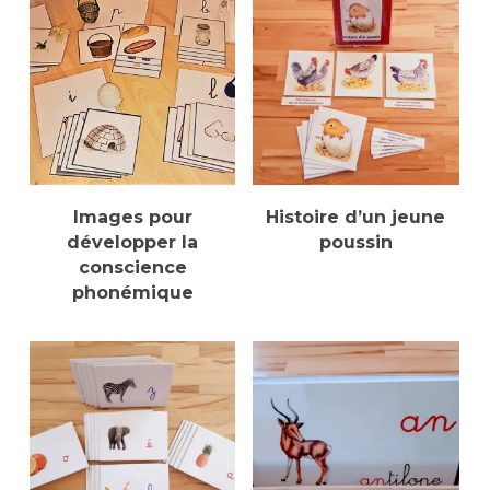
Ce
pro
a
Choix Des Options
Sélectionner Des
Images pour
Histoire d’un jeune
plu
Options
développer la
poussin
vari
conscience
Les
phonémique
opt
pe
êtr
cho
sur
la
pa