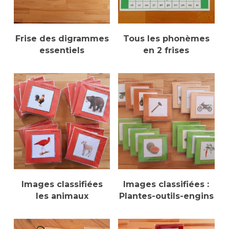
Ajouter Au Panier
Ajouter Au Panier
Frise des digrammes
Tous les phonèmes
essentiels
en 2 frises
Sélectionner Des
Sélectionner Des
Images classifiées
Images classifiées :
Options
Options
les animaux
Plantes-outils-engins