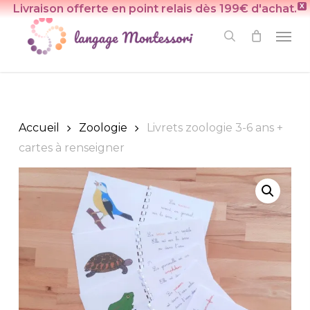
Skip
Livraison offerte en point relais dès 199€ d'achat.
X
to
Men
search
main
content
Accueil
Zoologie
Livrets zoologie 3-6 ans +
cartes à renseigner