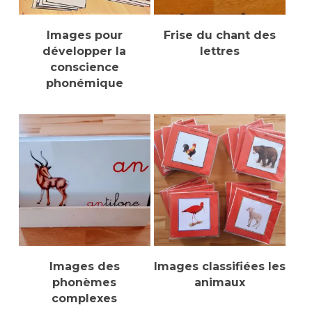
Ajouter Au Panier
Sélectionner Des
Images pour
Frise du chant des
Options
développer la
lettres
conscience
phonémique
Lire La Suite
Sélectionner Des
Images des
Images classifiées les
Options
phonèmes
animaux
complexes