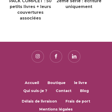
PACK COMPLET : 50
2ème série : écriture
Options
Options
petits livres + leurs
uniquement
couvertures
associées
Accueil
Boutique
le livre
Qui suis-je ?
Contact
Blog
Délais de livraison
Frais de port
Mentions légales