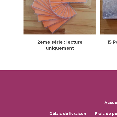
Sélectionner Des Options
2ème série : lecture
15 P
uniquement
Accue
Délais de livraison
Frais de po