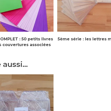
ctionner Des Options
Sélectionner Des Options
OMPLET : 50 petits livres
5ème série : les lettres 
rs couvertures associées
 aussi…