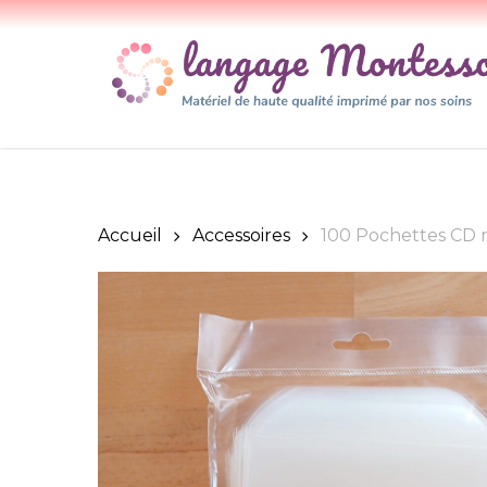
Skip
to
main
content
Accueil
Accessoires
100 Pochettes CD