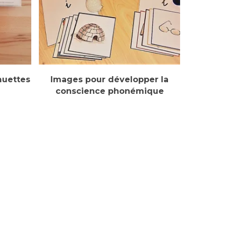
Sélectionner Des Options
muettes
Images pour développer la
conscience phonémique