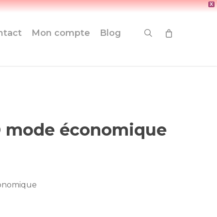
X
search
ntact
Mon compte
Blog
D mode économique
conomique