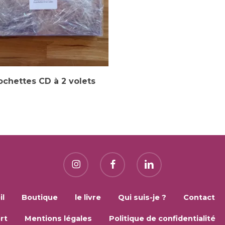
Ajouter Au Panier
ochettes CD à 2 volets
il
Boutique
le livre
Qui suis-je ?
Contact
rt
Mentions légales
Politique de confidentialité