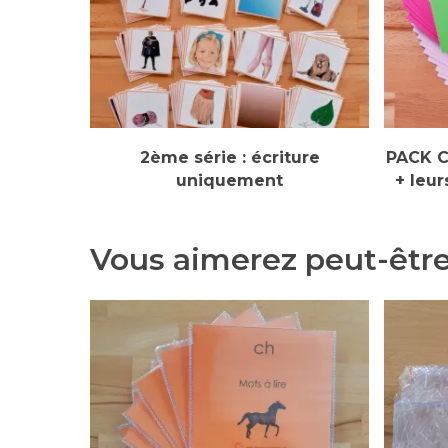
Sélectionner Des Options
Séle
2ème série : écriture
PACK C
uniquement
+ leu
Vous aimerez peut-être