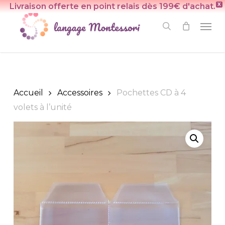
Skip
Livraison offerte en point relais dès 199€ d'achat.
X
to
Men
search
main
content
Accueil
Accessoires
Pochettes CD à 4
volets à l’unité