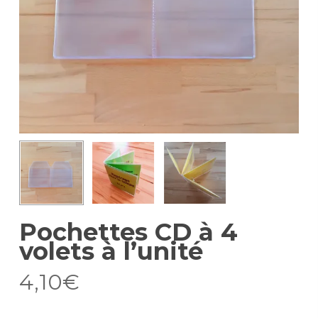
Pochettes CD à 4
volets à l’unité
4,10
€