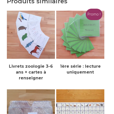
Produits similaires
Promo !
Ajouter Au Panier
Sélectionner Des
Livrets zoologie 3-6
1ère série : lecture
Options
ans + cartes à
uniquement
renseigner