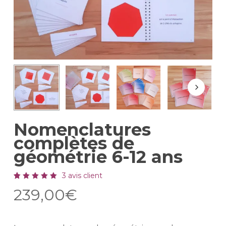
Nomenclatures
complètes de
géométrie 6-12 ans
3
avis client
Noté
3
239,00
€
5.00
sur 5
basé
sur
notations
client