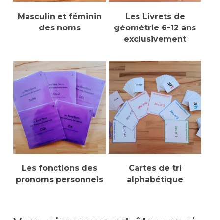
Lire La Suite
Sélectionner Des
Masculin et féminin
Les Livrets de
Options
des noms
géométrie 6-12 ans
exclusivement
Sélectionner Des
Sélectionner Des
Les fonctions des
Cartes de tri
Options
Options
pronoms personnels
alphabétique