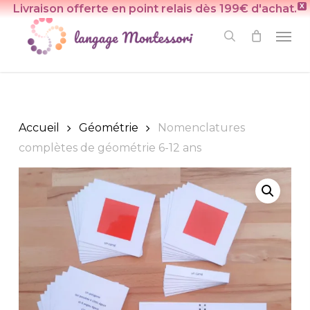
Skip
Livraison offerte en point relais dès 199€ d'achat.
X
to
Men
search
main
content
Accueil
Géométrie
Nomenclatures
complètes de géométrie 6-12 ans