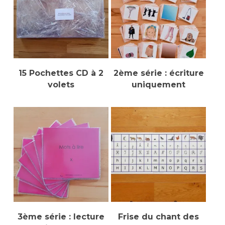
Ajouter Au Panier
Sélectionner Des
15 Pochettes CD à 2
2ème série : écriture
Options
volets
uniquement
Ajouter Au Panier
Sélectionner Des
3ème série : lecture
Frise du chant des
Options