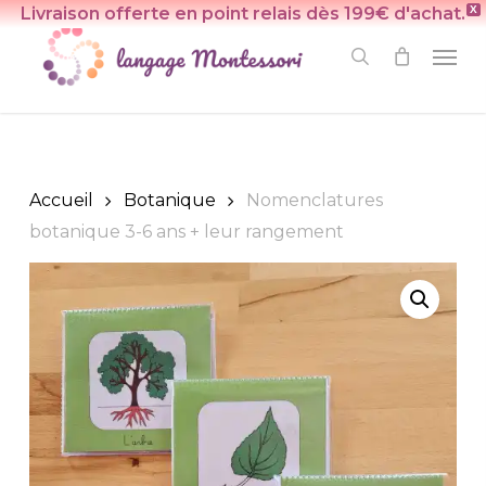
Skip
Livraison offerte en point relais dès 199€ d'achat.
X
to
Men
search
main
content
Accueil
Botanique
Nomenclatures
botanique 3-6 ans + leur rangement