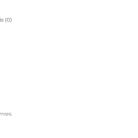
is (0)
rnies.