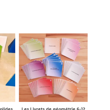
Lire La Suite
olides
Les Livrets de géométrie 6-12