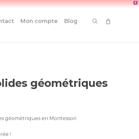
X
search
ntact
Mon compte
Blog
olides géométriques
des géométriques en Montessori
rée !